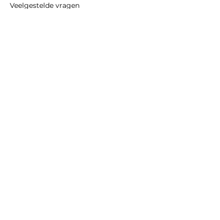
Veelgestelde vragen
Klantreacties
Styles Wall Beds
Over ons
Contact
Styles Wall Beds
Amsterdam, Nederland
contact@styleswallbeds.nl
+31 (0) 619734972
KVK:
34221885
BTW NL002180837B05