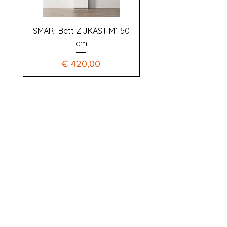
SMARTBett ZIJKAST M1 50
SMARTBETT pocketv
cm
Prijs
€ 420,00