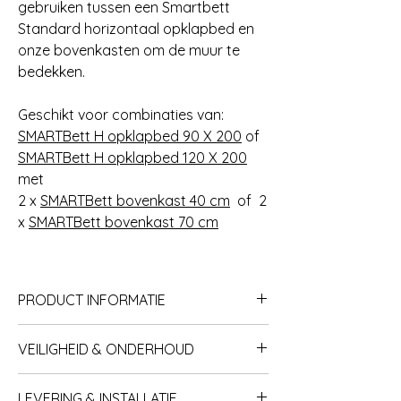
gebruiken tussen een Smartbett
Standard horizontaal opklapbed en
onze bovenkasten om de muur te
bedekken.
Geschikt voor combinaties van:
SMARTBett H opklapbed 90 X 200
of
SMARTBett H opklapbed 120 X 200
met
2 x
SMARTBett bovenkast 40 cm
of 2
x
SMARTBett bovenkast 70 cm
PRODUCT INFORMATIE
Specificaties
VEILIGHEID & ONDERHOUD
Materiaal: Meubelspaanplaat 16 mm.
Kleur: Divers
Twee jaar garantie
Merk: Smartbett
LEVERING & INSTALLATIE
Het moet op een veilige manier aan de